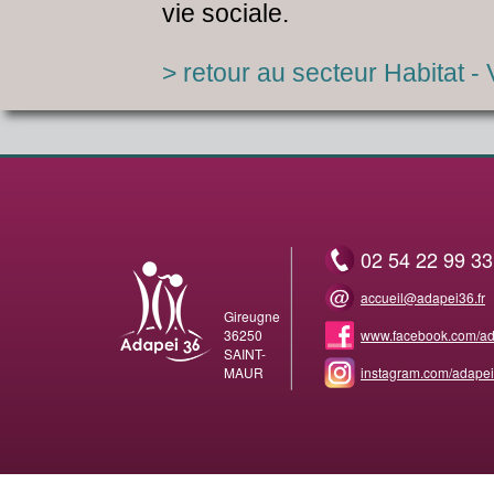
vie sociale.
> retour au secteur Habitat - 
02 54 22 99 33
accueil@adapei36.fr
Gireugne
36250
www.facebook.com/a
SAINT-
MAUR
instagram.com/adapei